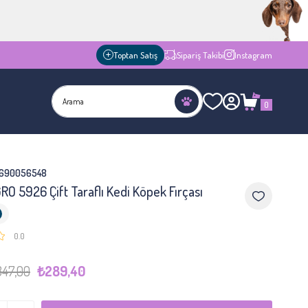
Toptan Satış
Sipariş Takibi
Instagram
0
0690056548
GRO 5926 Çift Taraflı Kedi Köpek Fırçası
0.0
47,00
₺289,40