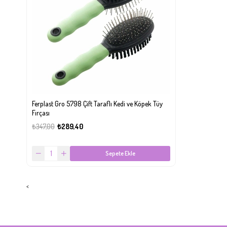
Ferplast Gro 5798 Çift Taraflı Kedi ve Köpek Tüy
Fırçası
₺347,00
₺289,40
Sepete Ekle
<