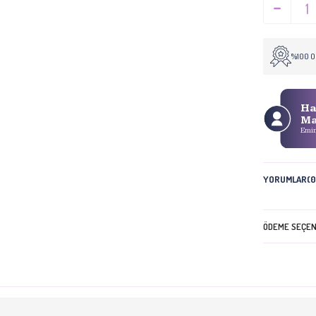
%100 Or
Ha
M
Emin
YORUMLAR
(0
ÖDEME SEÇEN