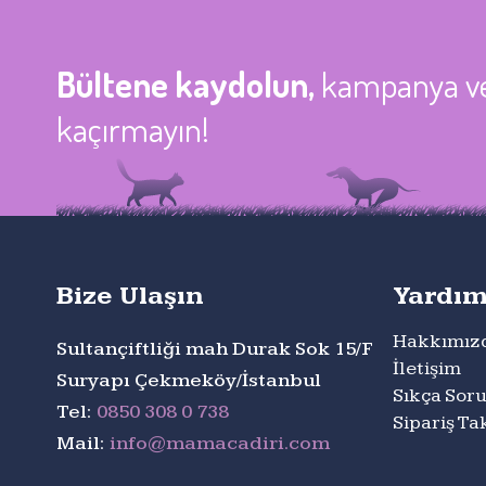
Bültene kaydolun,
kampanya ve 
kaçırmayın!
Bize Ulaşın
Yardı
Hakkımız
Sultançiftliği mah Durak Sok 15/F
İletişim
Suryapı Çekmeköy/İstanbul
Sıkça Soru
Tel:
0850 308 0 738
Sipariş Ta
Mail:
info@mamacadiri.com