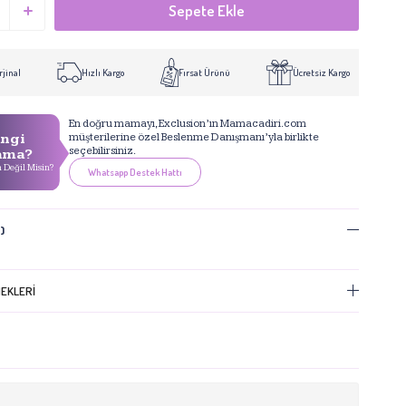
jinal
Hızlı Kargo
Fırsat Ürünü
Ücretsiz Kargo
En doğru mamayı, Exclusion’ın Mamacadiri.com
müşterilerine özel Beslenme Danışmanı’yla birlikte
ngi
seçebilirsiniz.
ama?
 Değil Misin?
Whatsapp Destek Hattı
)
EKLERI