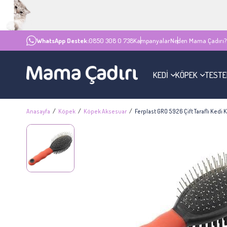
WhatsApp Destek:
0850 308 0 738
Kampanyalar
Neden Mama Çadırı?
KEDİ
KÖPEK
TESTE
Anasayfa
Köpek
Köpek Aksesuar
Ferplast GRO 5926 Çift Taraflı Kedi 