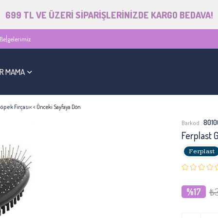
699 TL VE ÜZERİ SİPARİŞLERİNİZDE KARGO BEDAVA!
Belgelerimiz
R MAMA
Köpek Fırçası
< < Önceki Sayfaya Dön
801
Barkod
:
Ferplast 
Ferplast
₺3
17