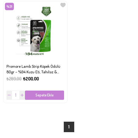
%31
Promore Lamb Strip Köpek Ödülü
80gr – %94 Kuzu Eti, Tahılsız &
Düşük Yağlı Premium Ödül
₺289,00
₺200,00
Sepete Ekle
1