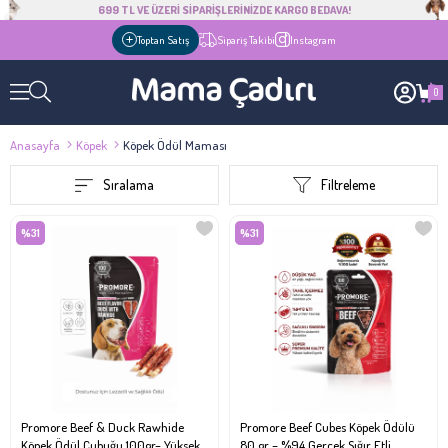
699 TL VE ÜZERİ SİPARİŞLERİNİZDE KARGO BEDAVA!
Toptan Satış
Sipariş Takibi
Instagram
0
Anasayfa
Köpek
Köpek Ödül Maması
Sıralama
Filtreleme
%31
%31
Promore Beef & Duck Rawhide
Promore Beef Cubes Köpek Ödülü
Köpek Ödül Çubuğu 100gr– Yüksek
80 gr – %94 Gerçek Sığır Etli,