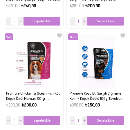
Proteinli, Tahılsız & Kolajen Destekli
Tahılsız & Yüksek Proteinli
₺349,00
₺240,00
₺289,00
₺200,00
Sepete Ekle
Sepete Ekle
%31
%29
Promore Chicken & Ocean Fish Küp
Promore Kuzu Eti Sargılı Çiğneme
Köpek Ödül Maması 80 gr –
Kemik Köpek Ödülü 100g-Tavuklu
Tahılsız, Düşük Yağlı, Yumuşak Ödül
Rawhide, Kolajen Destekli, Tahılsız
₺289,00
₺200,00
₺350,00
₺250,00
Sepete Ekle
Sepete Ekle